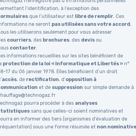
Technogaz n’enregistre pas d’informations personnelles
ermettant l’identification, à l’exception des
formulaires
que l’utilisateur est
libre de remplir
. Ces
informations ne seront
pas utilisées sans votre accord
,
nous les utiliserons seulement pour vous adresser
des
courriers
, des
brochures
, des
devis
ou
vous
contacter
.
es informations recueillies sur les sites bénéficient de
la
protection de la loi « Informatique et Libertés »
n°
8-17 du 06 janvier 1978. Elles bénéficient d’un droit
’
accès
, de
rectification
, d’
opposition à
communication
et de
suppression
sur simple demande à
chauffage@technogaz.fr
Technogaz pourra procéder à des
analyses
statistiques
sans que celles-ci soient nominatives et
pourra en informer des tiers (organismes d’évaluation de
fréquentation) sous une forme résumée et
non nominativ