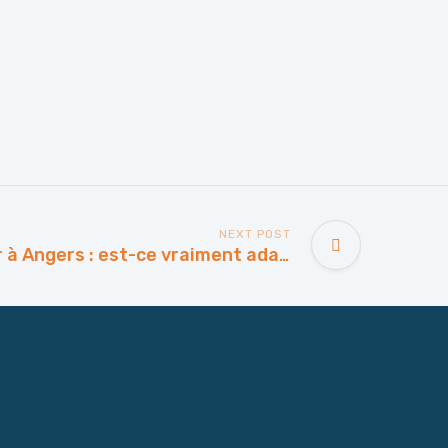
NEXT POST
Pompe à chaleur à Angers : est-ce vraiment adapté au climat angevin ?