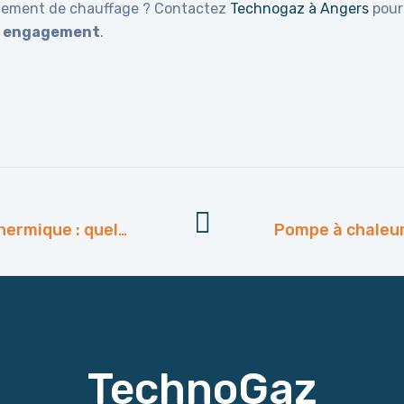
lacement de chauffage ? Contactez
Technogaz à Angers
pour
ns engagement
.
Pompe à chaleur air-eau ou géothermique : quelle solution est la plus adaptée à votre maison ?
TechnoGaz